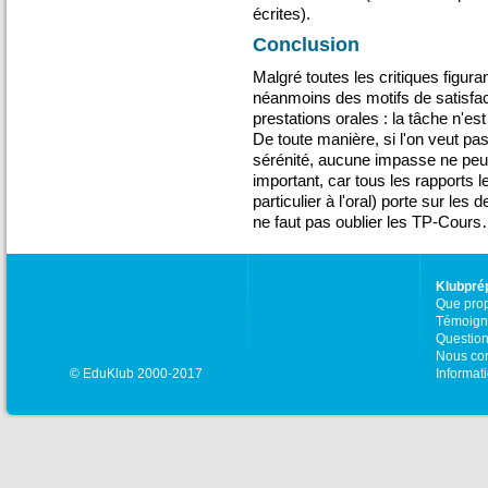
écrites).
Conclusion
Malgré toutes les critiques figura
néanmoins des motifs de satisfac
prestations orales : la tâche n'es
De toute manière, si l'on veut 
sérénité, aucune impasse ne peut 
important, car tous les rapports 
particulier à l'oral) porte sur les 
ne faut pas oublier les TP-Cours
Klubpré
Que pro
Témoign
Question
Nous con
© EduKlub 2000-2017
Informat