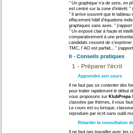
" Un graphique n'a de sens, en phy
est centré sur la zone d'intérêt. " 
" Il arrive souvent que le tableau
effacement hâtif d'équations indi
graphiques sans axes. " (
rapport
" Un exposé clair à haute et intell
comparativement à une présentatio
candidats cessent de s'exprimer 
TMC, l' AO est parfait... " (
rapport
II - Conseils pratiques
1 - Préparer l'écrit
Apprendre son cours
Il ne faut pas se contenter des f
pour traiter rapidement le début
vous proposons sur
KlubPrepa
l
classées par thèmes, il vous faut
Le cours est su lorsque, classeur
reproduire par écrit sans oubli ma
Retarder la consultation d
Il ne faut pas travailler avec les