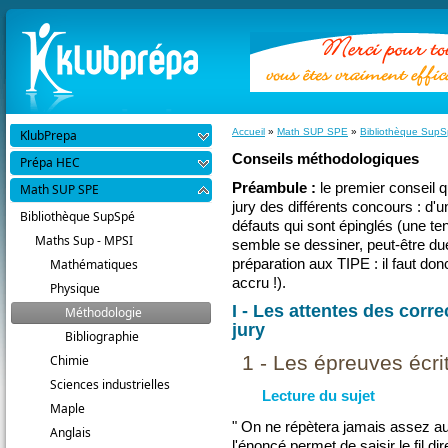
Accueil
»
Math SUP SPE
»
Bibliothèque Sup
KlubPrepa
Conseils méthodologiques
Prépa HEC
Préambule :
le premier conseil q
Math SUP SPE
jury des différents concours : d'
Bibliothèque SupSpé
défauts qui sont épinglés (une te
Maths Sup - MPSI
semble se dessiner, peut-être due,
préparation aux TIPE : il faut do
Mathématiques
accru !).
Physique
I - Les attentes des corre
Méthodologie
jury
Bibliographie
1 - Les épreuves écri
Chimie
Sciences industrielles
Lecture du sujet
Maple
" On ne répètera jamais assez au
Anglais
l'énoncé permet de saisir le fil d