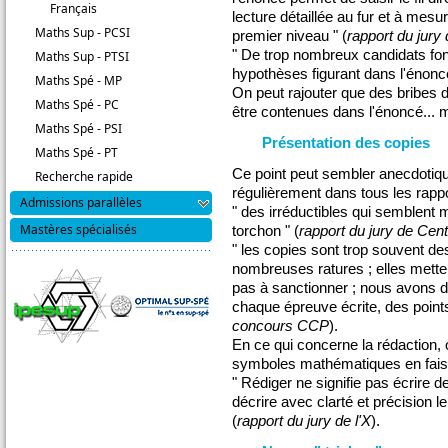
Français
lecture détaillée au fur et à mesu
Maths Sup - PCSI
premier niveau " (
rapport du jury
" De trop nombreux candidats fon
Maths Sup - PTSI
hypothèses figurant dans l'énoncé
Maths Spé - MP
On peut rajouter que des bribes
Maths Spé - PC
être contenues dans l'énoncé... ma
Maths Spé - PSI
Présentation des copies
Maths Spé - PT
Ce point peut sembler anecdotiqu
Recherche rapide
régulièrement dans tous les rappo
Admissions parallèles
" des irréductibles qui semblent 
Mastères spécialisés
torchon " (
rapport du jury de Cent
" les copies sont trop souvent des
nombreuses ratures ; elles mettent
pas à sanctionner ; nous avons dé
chaque épreuve écrite, des points
concours CCP
).
En ce qui concerne la rédaction,
symboles mathématiques en faisan
" Rédiger ne signifie pas écrire
décrire avec clarté et précision l
(
rapport du jury de l'X
).