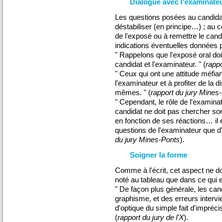
Dialogue avec l'examinate
Les questions posées au candidat
déstabiliser (en principe…) ; au co
de l'exposé ou à remettre le candid
indications éventuelles données p
" Rappelons que l'exposé oral doi
candidat et l'examinateur. " (
rappo
" Ceux qui ont une attitude méfia
l'examinateur et à profiter de la 
mêmes. " (
rapport du jury Mines
" Cependant, le rôle de l'examinat
candidat ne doit pas chercher son
en fonction de ses réactions… il 
questions de l'examinateur que d'
du jury Mines-Ponts
).
Soigner la forme
Comme à l'écrit, cet aspect ne do
noté au tableau que dans ce qui 
" De façon plus générale, les ca
graphisme, et des erreurs interv
d'optique du simple fait d'impréc
(
rapport du jury de l'X
).