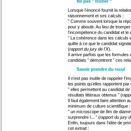
Ne pas " tricher "
Lorsque l'énoncé fournit la relatio
raisonnement et ses calculs :
" Comme souvent lorsque la répo
pour y aboutir. Au lieu de trompe
l'incompétence du candidat et le 
" La cohérence dans les calculs 
quitte à ce que le candidat signa
(
rapport du jury de l'X
).
Il arrive parfois que les formule
candidats " démontrent " ces rel
Savoir prendre du recul
Il n'est pas inutile de rappeler l
les points qu'elles rapportent pa
" elles permettent au candidat de
résultats littéraux obtenus " (
rapp
Il faut également faire attention
minimum de culture scientifique :
" un microscope de 8m de diamèt
surprendre !... " (
rapport du jury 
Enfin, toujours dans l'idée de priv
cet extrait :