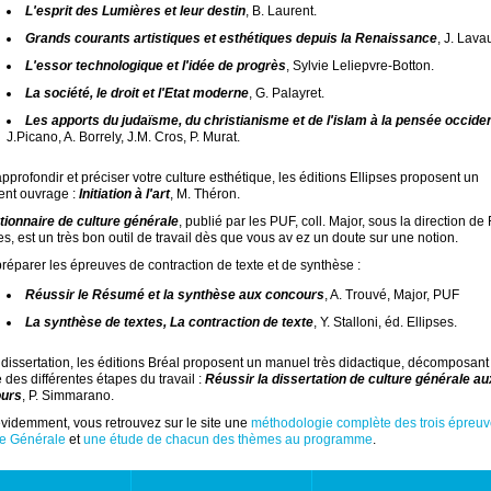
L'esprit des Lumières et leur destin
, B. Laurent.
Grands courants artistiques et esthétiques depuis la Renaissance
, J. Lava
L'essor technologique et l'idée de progrès
, Sylvie Leliepvre-Botton.
La société, le droit et l'Etat moderne
, G. Palayret.
Les apports du judaïsme, du christianisme et de l'islam à la pensée occide
J.Picano, A. Borrely, J.M. Cros, P. Murat.
pprofondir et préciser votre culture esthétique, les éditions Ellipses proposent un
ent ouvrage :
Initiation à l'art
, M. Théron.
tionnaire de culture générale
, publié par les PUF, coll. Major, sous la direction de 
s, est un très bon outil de travail dès que vous av ez un doute sur une notion.
réparer les épreuves de contraction de texte et de synthèse :
Réussir le Résumé et la synthèse aux concours
, A. Trouvé, Major, PUF
La synthèse de textes, La contraction de texte
, Y. Stalloni, éd. Ellipses.
 dissertation, les éditions Bréal proposent un manuel très didactique, décomposant
e des différentes étapes du travail :
Réussir la dissertation de culture générale au
urs
, P. Simmarano.
videmment, vous retrouvez sur le site une
méthodologie complète des trois épreu
re Générale
et
une étude de chacun des thèmes au programme
.