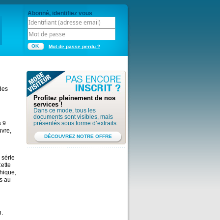
Abonné, identifiez vous
OK
Mot de passe perdu ?
des
Profitez pleinement de nos
services !
Dans ce mode, tous les
documents sont visibles, mais
présentés sous forme d’extraits.
s 9
uvre,
DÉCOUVREZ NOTRE OFFRE
 série
ette
phique,
s au
n.