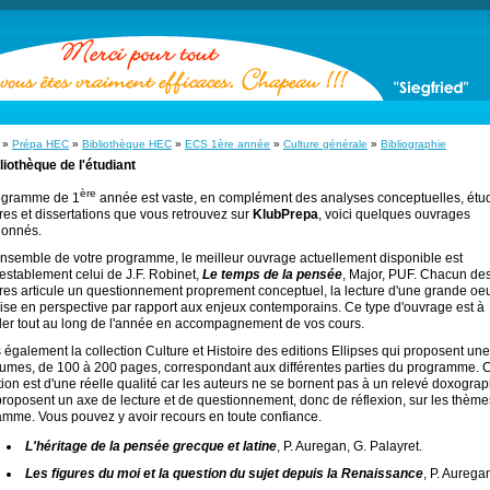
»
Prépa HEC
»
Bibliothèque HEC
»
ECS 1ère année
»
Culture générale
»
Bibliographie
liothèque de l'étudiant
ère
ogramme de 1
année est vaste, en complément des analyses conceptuelles, étu
aires et dissertations que vous retrouvez sur
KlubPrepa
, voici quelques ouvrages
ionnés.
ensemble de votre programme, le meilleur ouvrage actuellement disponible est
establement celui de J.F. Robinet,
Le temps de la pensée
, Major, PUF. Chacun de
res articule un questionnement proprement conceptuel, la lecture d'une grande oe
se en perspective par rapport aux enjeux contemporains. Ce type d'ouvrage est à
ller tout au long de l'année en accompagnement de vos cours.
 également la collection Culture et Histoire des editions Ellipses qui proposent une
umes, de 100 à 200 pages, correspondant aux différentes parties du programme. C
tion est d'une réelle qualité car les auteurs ne se bornent pas à un relevé doxogra
roposent un axe de lecture et de questionnement, donc de réflexion, sur les thème
mme. Vous pouvez y avoir recours en toute confiance.
L'héritage de la pensée grecque et latine
, P. Auregan, G. Palayret.
Les figures du moi et la question du sujet depuis la Renaissance
, P. Aurega