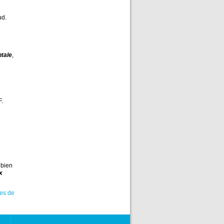
ud.
ntale
,
F.
 bien
x
ves de