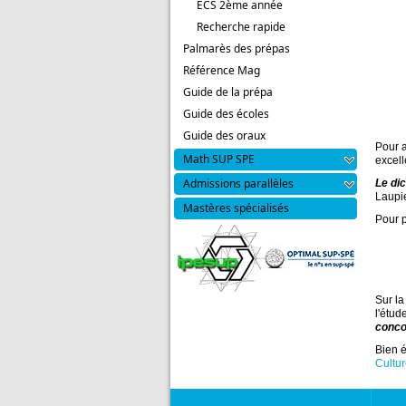
ECS 2ème année
Recherche rapide
Palmarès des prépas
Référence Mag
Guide de la prépa
Guide des écoles
Guide des oraux
Pour a
Math SUP SPE
excell
Admissions parallèles
Le dic
Laupie
Mastères spécialisés
Pour p
Sur la
l'étud
conco
Bien é
Cultu