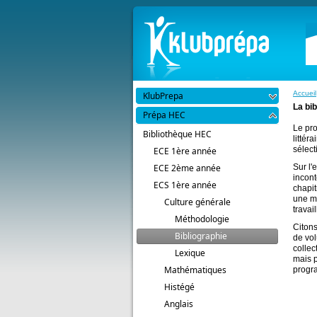
Accueil
KlubPrepa
La bib
Prépa HEC
Le pr
Bibliothèque HEC
littér
sélect
ECE 1ère année
ECE 2ème année
Sur l'
incont
ECS 1ère année
chapit
une mi
Culture générale
travai
Méthodologie
Citons
Bibliographie
de vol
collec
Lexique
mais p
Mathématiques
progra
Histégé
Anglais