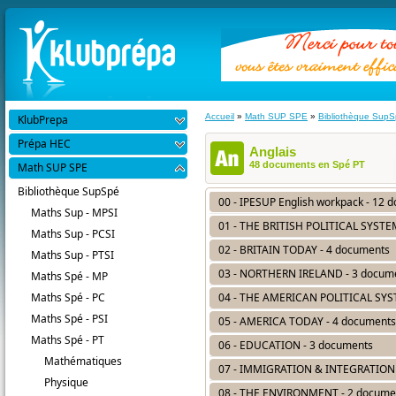
Accueil
»
Math SUP SPE
»
Bibliothèque Sup
KlubPrepa
Prépa HEC
Anglais
48 documents en Spé PT
Math SUP SPE
Bibliothèque SupSpé
00 - IPESUP English workpack - 12 
Maths Sup - MPSI
01 - THE BRITISH POLITICAL SYSTE
Maths Sup - PCSI
02 - BRITAIN TODAY - 4 documents
Maths Sup - PTSI
03 - NORTHERN IRELAND - 3 docum
Maths Spé - MP
Maths Spé - PC
04 - THE AMERICAN POLITICAL SYS
Maths Spé - PSI
05 - AMERICA TODAY - 4 documents
Maths Spé - PT
06 - EDUCATION - 3 documents
Mathématiques
07 - IMMIGRATION & INTEGRATION 
Physique
08 - THE ENVIRONMENT - 2 docume