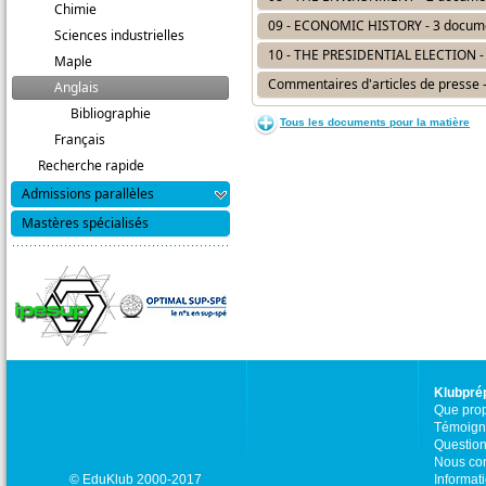
Chimie
09 - ECONOMIC HISTORY - 3 docum
Sciences industrielles
10 - THE PRESIDENTIAL ELECTION -
Maple
Commentaires d'articles de presse 
Anglais
Bibliographie
Tous les documents pour la matière
Français
Recherche rapide
Admissions parallèles
Mastères spécialisés
Klubpré
Que pro
Témoign
Question
Nous con
© EduKlub 2000-2017
Informat